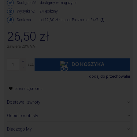
Dostępność:
dostępny w magazynie
Wysyłka w:
24 godziny
Dostawa:
od 12,80 zł
- Inpost Paczkomat 24/7
Cena nie zawiera ewentualnych kosztów płatności
26,50 zł
zawiera 23% VAT
DO KOSZYKA
szt.
dodaj do przechowalni
poleć znajomemu
Dostawa i zwroty
Zamówione towary wysyłane są w ciągu 24 godzin od chwili
otrzymania zamówienia z wyłączeniem produktów, których
Odbiór osobisty
dostępność jest inna niż 24 godziny i jest określona w karcie
Odbieramy produkty pod adresem:
produktu.
P.H.U.Bawi S.A.
Dlaczego My
ul. Składowa 10
Zwroty