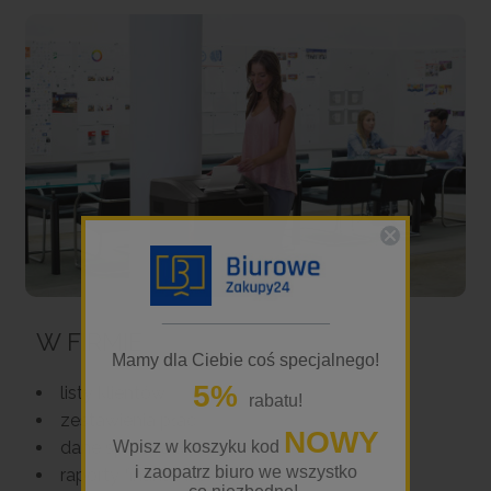
_________________
Mamy dla Ciebie coś specjalnego!
5%
rabatu!
NOWY
Wpisz w koszyku kod
i zaopatrz biuro we wszystko