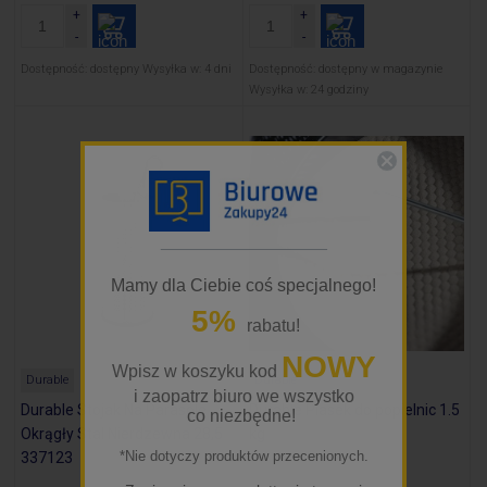
Dostępność:
dostępny
Wysyłka w:
4 dni
Dostępność:
dostępny w magazynie
Wysyłka w:
24 godziny
_________________
Mamy dla Ciebie coś specjalnego!
5%
rabatu!
NOWY
Wpisz w koszyku kod
Durable
Durable
i zaopatrz biuro we wszystko
Durable Stojak Na Parasole
Durable Piasek do popielnic 1.5
co niezbędne!
Okrągły Stal Nierdzewna 28,5
kg
*Nie dotyczy produktów przecenionych.
337123