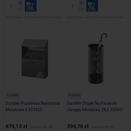
Dostępność:
dostępny
Wysyłka w:
4 dni
Dostępność:
dostępny
Wysyłka w:
4 dni
Durable
Durable
Durable Popielnica Naścienna
Durable Stojak Na Parasole
Metalowa 4 333423
Okrągły Metalowy 28,5 335001
674,13 zł
294,76 zł
zawiera 23% VAT
zawiera 23% VAT