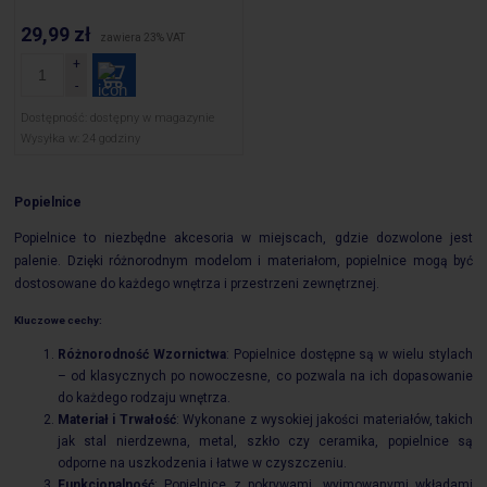
29,99 zł
zawiera 23% VAT
Dostępność:
dostępny w magazynie
Wysyłka w:
24 godziny
Popielnice
Popielnice to niezbędne akcesoria w miejscach, gdzie dozwolone jest
palenie. Dzięki różnorodnym modelom i materiałom, popielnice mogą być
dostosowane do każdego wnętrza i przestrzeni zewnętrznej.
Kluczowe cechy:
Różnorodność Wzornictwa
: Popielnice dostępne są w wielu stylach
– od klasycznych po nowoczesne, co pozwala na ich dopasowanie
do każdego rodzaju wnętrza.
Materiał i Trwałość
: Wykonane z wysokiej jakości materiałów, takich
jak stal nierdzewna, metal, szkło czy ceramika, popielnice są
odporne na uszkodzenia i łatwe w czyszczeniu.
Funkcjonalność
: Popielnice z pokrywami, wyjmowanymi wkładami