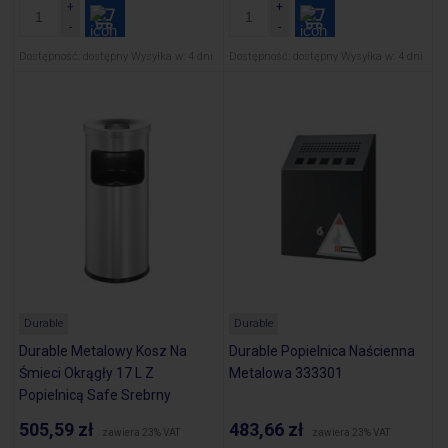
Dostępność:
dostępny
Wysyłka w:
4 dni
Dostępność:
dostępny
Wysyłka w:
4 dni
Durable
Durable
Durable Metalowy Kosz Na
Durable Popielnica Naścienna
Śmieci Okrągły 17 L Z
Metalowa 333301
Popielnicą Safe Srebrny
333223
505,59 zł
483,66 zł
zawiera 23% VAT
zawiera 23% VAT