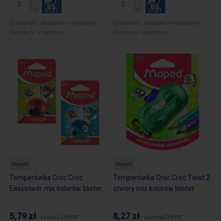
Dostępność:
dostępny w magazynie
Dostępność:
dostępny w magazynie
Wysyłka w:
24 godziny
Wysyłka w:
24 godziny
Maped
Maped
Temperówka Croc Croc
Temperówka Croc Croc Twist 2
Easyotwór mix kolorów blister
otwory mix kolorów blister
5,79 zł
8,27 zł
zawiera 23% VAT
zawiera 23% VAT