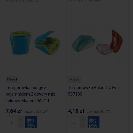
Wysyłka w:
24 godziny
Wysyłka w:
24 godziny
Maped
Maped
Temperówka boogy z
Temperówka Bulbo 1 Otwór
pojemnikiem 2 otwory mix
507100
kolorów Maped 062211
7,64 zł
4,18 zł
zawiera 23% VAT
zawiera 23% VAT