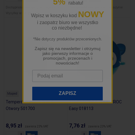
5%
rabatu!
Dostępność:
dostępny w magazynie
Dostępność:
dostępny w magazynie
NOWY
Wysyłka w:
24 godziny
Wysyłka w:
24 godziny
Wpisz w koszyku kod
i zaopatrz biuro we wszystko
co niezbędne!
*Nie dotyczy produktów przecenionych.
Zapisz się na newsletter i otrzymuj
jako pierwszy informacje o
promocjach, przecenach i
nowościach!
ZAPISZ
Maped
Maped
Temperówka Croc Croc 2
TEMPERÓWKA CROC CROC
Otwory 501700
Easy 018113
8,95 zł
7,76 zł
zawiera 23% VAT
zawiera 23% VAT