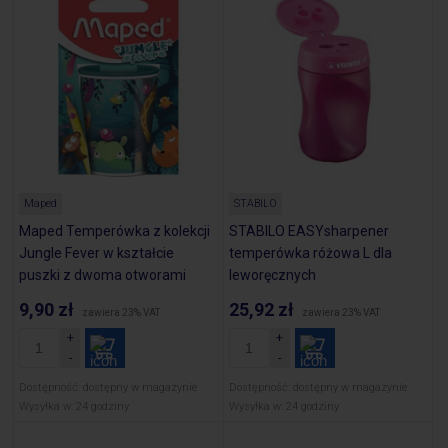
Maped
STABILO
Maped Temperówka z kolekcji
STABILO EASYsharpener
Jungle Fever w kształcie
temperówka różowa L dla
puszki z dwoma otworami
leworęcznych
9,90 zł
25,92 zł
zawiera 23% VAT
zawiera 23% VAT
Dostępność:
dostępny w magazynie
Dostępność:
dostępny w magazynie
Wysyłka w:
24 godziny
Wysyłka w:
24 godziny