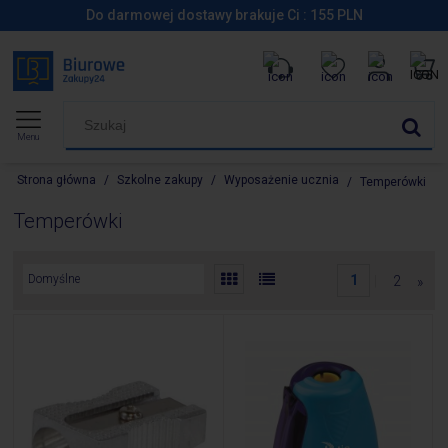
Do darmowej dostawy brakuje Ci :
155
PLN
Menu
Strona główna
/
Szkolne zakupy
/
Wyposażenie ucznia
/
Temperówki
Temperówki
1
|
2
»