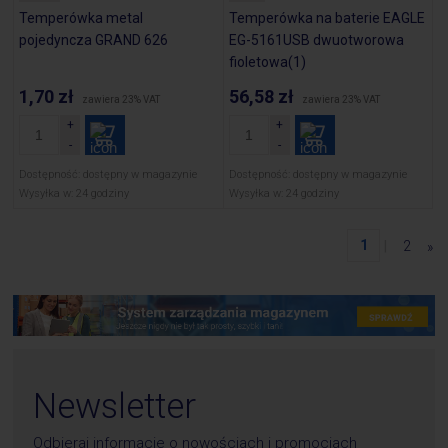
Temperówka metal
Temperówka na baterie EAGLE
pojedyncza GRAND 626
EG-5161USB dwuotworowa
fioletowa(1)
1,70 zł
56,58 zł
zawiera 23% VAT
zawiera 23% VAT
Dostępność:
dostępny w magazynie
Dostępność:
dostępny w magazynie
Wysyłka w:
24 godziny
Wysyłka w:
24 godziny
1
|
2
»
Newsletter
Odbieraj informacje o nowościach i promocjach