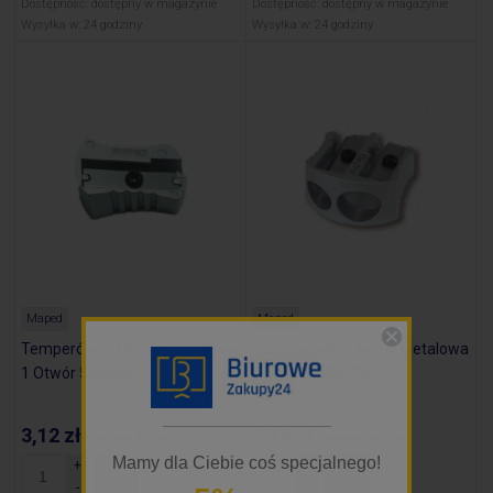
Dostępność:
dostępny w magazynie
Dostępność:
dostępny w magazynie
Wysyłka w:
24 godziny
Wysyłka w:
24 godziny
Maped
Maped
Temperówka Classic Metalowa
Temperówka Classic Metalowa
1 Otwór 506600
2 Otwory 506700
_________________
3,12 zł
6,19 zł
zawiera 23% VAT
zawiera 23% VAT
Mamy dla Ciebie coś specjalnego!