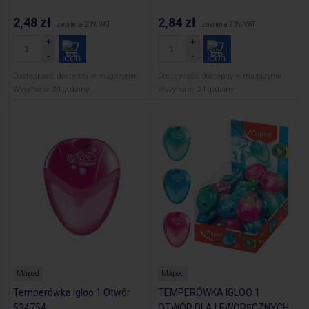
2,48 zł
2,84 zł
zawiera 23% VAT
zawiera 23% VAT
Dostępność:
dostępny w magazynie
Dostępność:
dostępny w magazynie
Wysyłka w:
24 godziny
Wysyłka w:
24 godziny
Maped
Maped
Temperówka Igloo 1 Otwór
TEMPERÓWKA IGLOO 1
534754
OTWÓR DLA LEWORĘCZNYCH