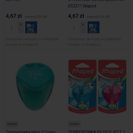
032211 Maped
4,67 zł
4,67 zł
zawiera 23% VAT
zawiera 23% VAT
Dostępność:
dostępny w magazynie
Dostępność:
dostępny w magazynie
Wysyłka w:
24 godziny
Wysyłka w:
24 godziny
Maped
Maped
Temperówka Igloo 2 Corex
TEMPERÓWKA IGLOO EJECT 1