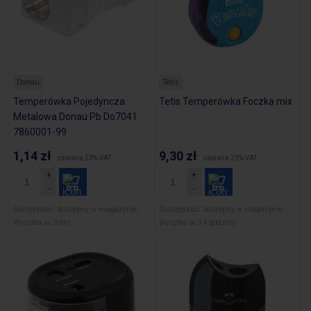
Donau
Tetis
Temperówka Pojedyncza
Tetis Temperówka Foczka mix
Metalowa Donau Pb Do7041
7860001-99
1,14 zł
9,30 zł
zawiera 23% VAT
zawiera 23% VAT
Dostępność:
dostępny w magazynie
Dostępność:
dostępny w magazynie
Wysyłka w:
3 dni
Wysyłka w:
24 godziny