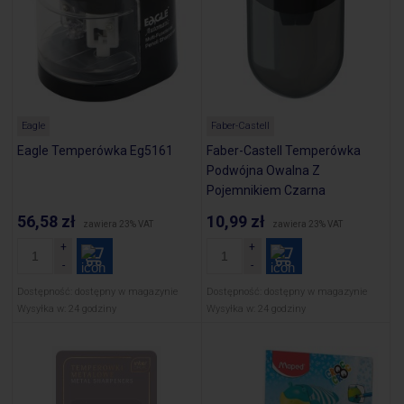
Eagle
Faber-Castell
Eagle Temperówka Eg5161
Faber-Castell Temperówka
Podwójna Owalna Z
Pojemnikiem Czarna
56,58 zł
10,99 zł
zawiera 23% VAT
zawiera 23% VAT
Dostępność:
dostępny w magazynie
Dostępność:
dostępny w magazynie
Wysyłka w:
24 godziny
Wysyłka w:
24 godziny