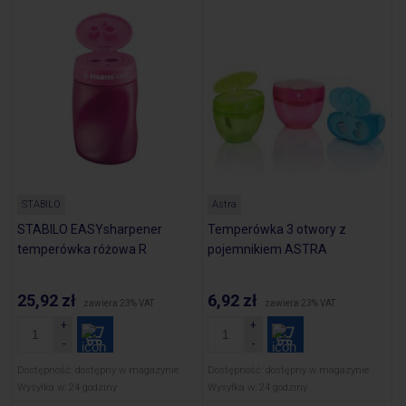
STABILO
Astra
STABILO EASYsharpener
Temperówka 3 otwory z
temperówka różowa R
pojemnikiem ASTRA
25,92 zł
6,92 zł
zawiera 23% VAT
zawiera 23% VAT
Dostępność:
dostępny w magazynie
Dostępność:
dostępny w magazynie
Wysyłka w:
24 godziny
Wysyłka w:
24 godziny