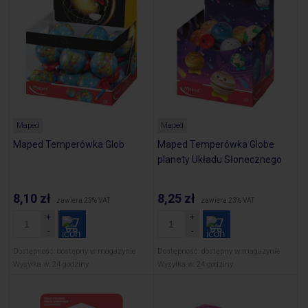
Maped
Maped
Maped Temperówka Glob
Maped Temperówka Globe
planety Układu Słonecznego
8,10 zł
8,25 zł
zawiera 23% VAT
zawiera 23% VAT
Dostępność:
dostępny w magazynie
Dostępność:
dostępny w magazynie
Wysyłka w:
24 godziny
Wysyłka w:
24 godziny