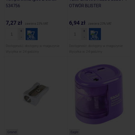
534756
OTWÓR BLISTER
7,27 zł
6,94 zł
zawiera 23% VAT
zawiera 23% VAT
Dostępność:
dostępny w magazynie
Dostępność:
dostępny w magazynie
Wysyłka w:
24 godziny
Wysyłka w:
24 godziny
Grand
Eagle