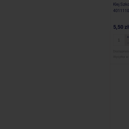
Klej Szk
401111
5,50 zł
Dostępnoś
Wysyłka w: