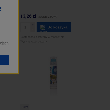
13,26 zł
zawiera 23% VAT
Do koszyka
Dostępność:
dostępny w magazynie
Wysyłka w:
24 godziny
cjach,
Astra