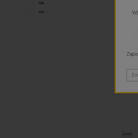
834679
tak
Wp
nie
3,46 zł
Dostępnoś
Wysyłka w:
Zapis
Astra