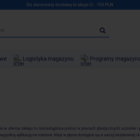
Do darmowej dostawy brakuje Ci :
155
PLN
owe
Logistyka magazynu
Programy magazy
nie w ofercie sklepu to niezastąpiona pomoc w pracach plastycznych uczniów i
wygodną aplikację na materiał. Kleje w płynie dostępne są w wersji bezbarwnej i 