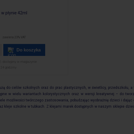
j w płynie 42ml
zawiera 23% VAT
Do koszyka
ć:
dostępny w magazynie
24 godziny
użą do celów szkolnych oraz do prac plastycznych, w świetlicy, przedszkolu, a
tępne w wielu wariantach kolorystycznych oraz w wersji kreatywnej – do twor
wiele możliwości twórczego zastosowania, pobudzając wyobraźnię dzieci i daj
z kleje szkolne w tubkach. Z klejami marek dostępnych w naszym sklepie dziec