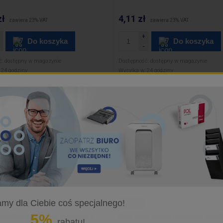
zł
4,11 zł
zawiera 23% VAT
zawiera 23% VAT
Do koszyka
Do koszyka
ć:
dostępny w magazynie
Dostępność:
dostępny w magazynie
24 godziny
Wysyłka w:
24 godziny
my dla Ciebie coś specjalnego!
Bambino
5%
ły Do Papieru - Tuba 35ml Astra
Klej Hokus Pokus magiczny BAM
rabatu!