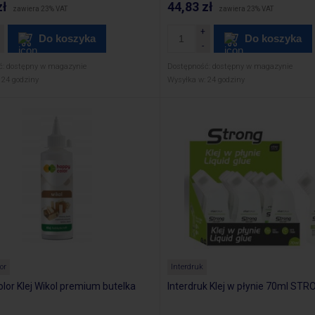
zł
44,83 zł
zawiera 23% VAT
zawiera 23% VAT
Do koszyka
Do koszyka
ć:
dostępny w magazynie
Dostępność:
dostępny w magazynie
24 godziny
Wysyłka w:
24 godziny
or
Interdruk
lor Klej Wikol premium butelka
Interdruk Klej w płynie 70ml ST