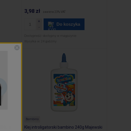
3,98 zł
zawiera 23% VAT
Do koszyka
Dostępność:
dostępny w magazynie
Wysyłka w:
24 godziny
Bambino
BINO w
Klej introligatorski bambino 240g Majewski