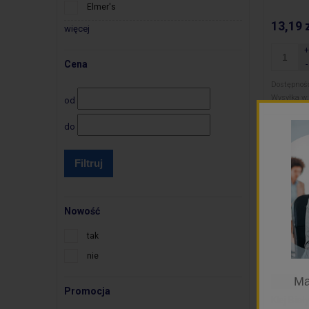
Elmer's
13,19 
więcej
Cena
Dostępnoś
Wysyłka w:
od
do
Filtruj
Nowość
tak
nie
Ma
Astra
Promocja
Klej Bia