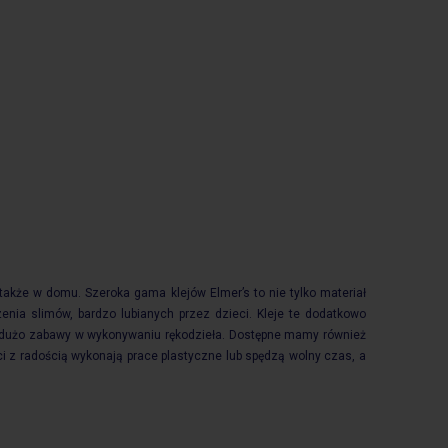
 także w domu. Szeroka gama klejów Elmer’s to nie tylko materiał
zenia slimów, bardzo lubianych przez dzieci. Kleje te dodatkowo
ąc dużo zabawy w wykonywaniu rękodzieła. Dostępne mamy również
i z radością wykonają prace plastyczne lub spędzą wolny czas, a