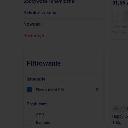
Spożywcze i chemiczne
31,56 
Szkolne zakupy
Nowości
Dostępnoś
Wysyłka w:
Promocje
Filtrowanie
Kategorie
Kleje w płynie
(16)
Producent
Happy Col
Astra
Happy Co
100g
Bambino