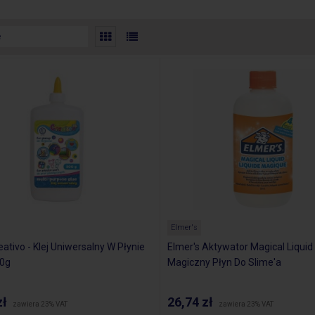
Elmer's
eativo - Klej Uniwersalny W Płynie
Elmer's Aktywator Magical Liqui
00g
Magiczny Płyn Do Slime'a
zł
26,74 zł
zawiera 23% VAT
zawiera 23% VAT