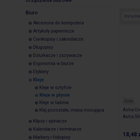
Urządzenia biurowe
Biuro
Akcesoria do komputera
Artykuły papiernicze
Cienkopisy i zakreślacze
Długopisy
Dziurkacze i zszywacze
Ergonomia w biurze
Etykiety
Kleje
Kleje w sztyfcie
Kleje w płynie
Astra
Kleje w taśmie
Klej pozostałe, masa mocująca
Astra Cr
Astra 5
Klipsy i spinacze
Kalendarze i terminarze
18,48 
Markery i foliopisy