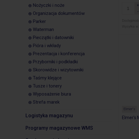
Nożyczki i noże
Organizacja dokumentów
Parker
Dostępnoś
Wysyłka w:
Waterman
Pieczątki i datowniki
Pióra i wkłady
Prezentacja i konferencja
Przyborniki i podkładki
Skorowidze i wizytowniki
Taśmy klejące
Tusze i tonery
Wyposażenie biura
Strefa marek
Elmer's
Logistyka magazynu
Elmer's M
Programy magazynowe WMS