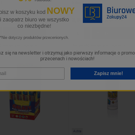
01
tubie 45 g
NOWY
isz w koszyku kod
i zaopatrz biuro we wszystko
3,88 zł
zawiera 23% VAT
zawiera 23% VAT
co niezbędne!
Do koszyka
Do koszyka
*Nie dotyczy produktów przecenionych.
ć:
dostępny w magazynie
Dostępność:
dostępny w magazynie
24 godziny
Wysyłka w:
24 godziny
z się na newsletter i otrzymuj jako pierwszy informacje o promo
przecenach i nowościach!
Zapisz mnie!
Astra