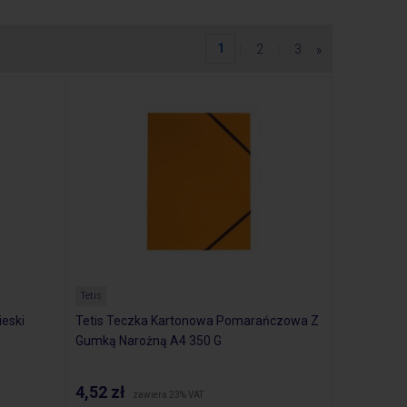
1
|
2
|
3
»
Tetis
ieski
Tetis Teczka Kartonowa Pomarańczowa Z
Gumką Narożną A4 350 G
4,52 zł
zawiera 23% VAT