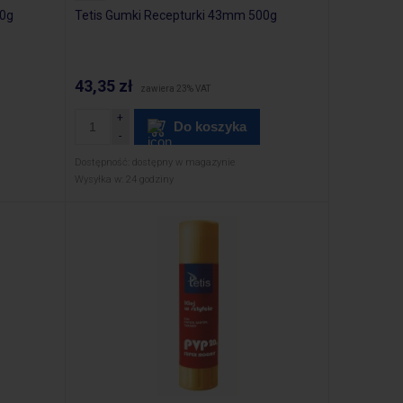
50g
Tetis Gumki Recepturki 43mm 500g
43,35 zł
zawiera 23% VAT
Do koszyka
Dostępność:
dostępny w magazynie
Wysyłka w:
24 godziny