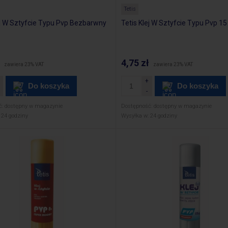
Tetis
ej W Sztyfcie Typu Pvp Bezbarwny
Tetis Klej W Sztyfcie Typu Pvp 15
4,75 zł
zawiera 23% VAT
zawiera 23% VAT
Do koszyka
Do koszyka
ć:
dostępny w magazynie
Dostępność:
dostępny w magazynie
24 godziny
Wysyłka w:
24 godziny