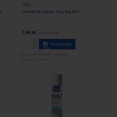
Tetis
 G
Tetis Klej W Sztyfcie Typu Pvp 20 G
7,44 zł
zawiera 23% VAT
Do koszyka
Dostępność:
dostępny w magazynie
Wysyłka w:
24 godziny