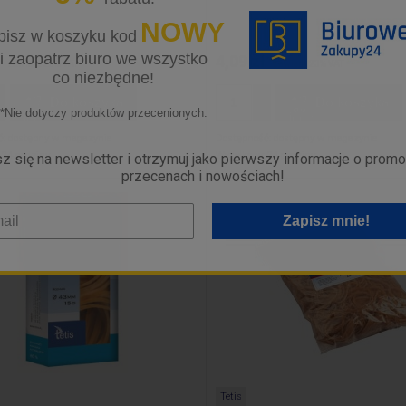
NOWY
isz w koszyku kod
i zaopatrz biuro we wszystko
4,09 zł
zawiera 23% VAT
zawiera 23% VAT
co niezbędne!
Do koszyka
Do koszyka
*Nie dotyczy produktów przecenionych.
ć:
dostępny w magazynie
Dostępność:
dostępny w magazynie
24 godziny
Wysyłka w:
24 godziny
z się na newsletter i otrzymuj jako pierwszy informacje o promo
przecenach i nowościach!
Zapisz mnie!
Tetis