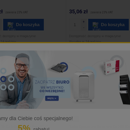
zł
35,06 zł
zawiera 23% VAT
zawiera 23% VAT
Do koszyka
Do koszyka
ć:
dostępny w magazynie
Dostępność:
dostępny w magazynie
24 godziny
Wysyłka w:
24 godziny
my dla Ciebie coś specjalnego!
Tetis
5%
ej W Sztyfcie Typu Pvp 35 G
Tetis Spinacze Biurowe Gs200 K
rabatu!