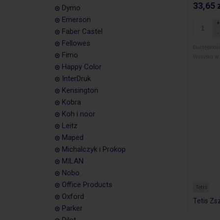
33,65 
Dymo
Emerson
Faber Castel
Fellowes
Dostępnoś
Fimo
Wysyłka w:
Happy Color
InterDruk
Kensington
Kobra
Koh i noor
Leitz
Maped
Michalczyk i Prokop
MILAN
Nobo
Office Products
Tetis
Oxford
Tetis Z
Parker