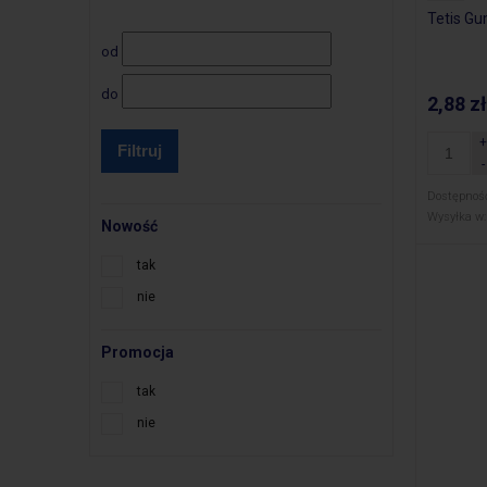
Tetis G
od
do
2,88 zł
Filtruj
Dostępnoś
Wysyłka w:
Nowość
tak
nie
Promocja
tak
nie