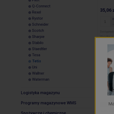
Pilot
Q-Connect
35,06 
Rexel
Rystor
Schneider
Scotch
Dostępnoś
Sharpie
Wysyłka w:
Stabilo
Staedtler
Tesa
Tetis
Uni
Wallner
Waterman
Logistyka magazynu
Programy magazynowe WMS
Ma
Tetis
Tetis Kl
Spożywcze i chemiczne