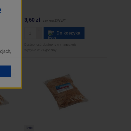
3,60 zł
zawiera 23% VAT
Do koszyka
Dostępność:
dostępny w magazynie
Wysyłka w:
24 godziny
cjach,
Tetis