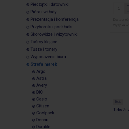
Pieczątki i datowniki
Pióra i wkłady
Prezentacja i konferencja
Dostępnoś
Wysyłka w:
Przyborniki i podkładki
Skorowidze i wizytowniki
Taśmy klejące
Tusze i tonery
Wyposażenie biura
Strefa marek
Argo
Astra
Avery
BIC
Casio
Tetis
Citizen
Tetis Zs
Coolpack
Donau
Durable