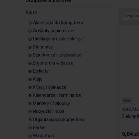
Urządzenia biurowe
Biuro
Akcesoria do komputera
Artykuły papiernicze
Cienkopisy i zakreślacze
Długopisy
Dziurkacze i zszywacze
Ergonomia w biurze
Etykiety
Kleje
Klipsy i spinacze
Kalendarze i terminarze
Tetis
Markery i foliopisy
Tetis Ma
Nożyczki i noże
Zielony
Organizacja dokumentów
Parker
5,04 zł
Waterman