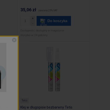
35,06 zł
zawiera 23% VAT
Do koszyka
Dostępność:
dostępny w magazynie
Wysyłka w:
24 godziny
Tetis
olorowy
Klej w długopisie bezbarwny Tetis