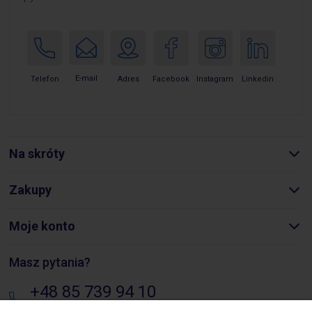
E-mail
Telefon
Adres
Facebook
Instagram
Linkedin
Na skróty
Zakupy
Moje konto
Masz pytania?
+48 85 739 94 10
pon. - pt.: 8:00 - 16:00