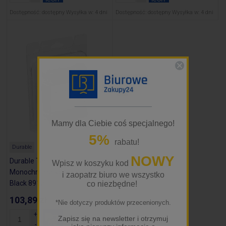
Dostępność:
dostępny
Wysyłka w:
4 dni
Dostępność:
dostępny
Wysyłka w:
4 dni
_________________
Mamy dla Ciebie coś specjalnego!
5%
rabatu!
Durable
NOWY
Durable Taśma Barwiąca
Wpisz w koszyku kod
Monochromatyczna Duracard
i zaopatrz biuro we wszystko
Black 891201
co niezbędne!
103,89 zł
*Nie dotyczy produktów przecenionych.
zawiera 23% VAT
Zapisz się na newsletter i otrzymuj