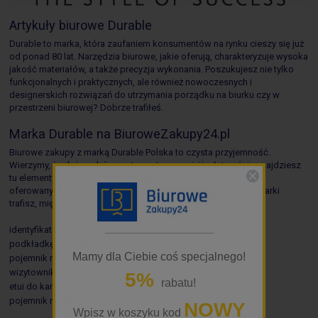
Artykuły biurowe Durable
Durable to marka, która zaufaniem konsumentów na rynku cieszy się już
od ponad 80 lat. Narzędzia biurowe, jakie oferują, charakteryzuje wysoka
jakość materiałów, a także precyzja wykonania. Poszukujesz nie tylko
funkcjonalnych i praktycznych, ale również nowoczesnych i
designerskich rozwiązań do utrzymania porządku na biurku czy w
przestrzeni biurowej? Dobrze trafiłeś.
Marka Durable na BiuroweZakupy24.pl
Biurowe zakupy z marką Durable Polska to czysta przyjemność.
Wierzymy, że duży wybór asortymentu sprawi, iż z łatwością znajdziesz
tu elementy, które usprawnią każdą biurową czynność. Wśród
oferowanych przez nas narzędzi biurowych i akcesoriów tej marki
trafisz, między innymi, na:
_________________
identyfikator Durable,
podkładkę Durable,
Mamy dla Ciebie coś specjalnego!
pojemnik na ulotki Durable,
wizytownik Durable,
5%
rabatu!
etui do karty identyfikacyjnej,
pojemnik na dokumenty.
NOWY
Wpisz w koszyku kod