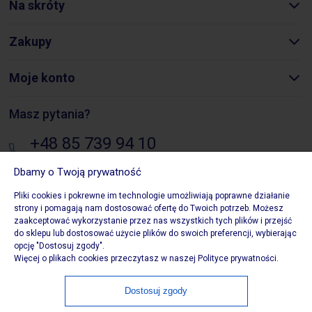
Na skróty
Zakupy
Moje konto
Masz pytania?
+48 85 739 94 10
pon. - pt.: 8:00 - 16:00
Dbamy o Twoją prywatność
sklep@biurowezakupy24.pl
Pliki cookies i pokrewne im technologie umożliwiają poprawne działanie
strony i pomagają nam dostosować ofertę do Twoich potrzeb. Możesz
Składowa 10, 15-399 Białystok
zaakceptować wykorzystanie przez nas wszystkich tych plików i przejść
do sklepu lub dostosować użycie plików do swoich preferencji, wybierając
opcję "Dostosuj zgody".
Więcej o plikach cookies przeczytasz w naszej Polityce prywatności.
Copytight 2020 Biurowezakupy24. Wszystkie prawa
Dostosuj zgody
zastrzeżone. Właścicielem serwisu jest Biurowezakupy24,
ul. Składowa 10, 15-399 Białystok