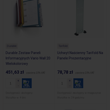
Durable
Tarifold
Durable Zestaw Paneli
Uchwyt Naścienny Tarifold Na
Informacyjnych Vario Wall 20
Panele Prezentacyjne
Wielokolorowy
451,63 zł
78,78 zł
zawiera 23% VAT
zawiera 23% VAT
Dostępność:
dostępny
Dostępność:
dostępny w magazynie
Wysyłka w:
4 dni
Wysyłka w:
24 godziny