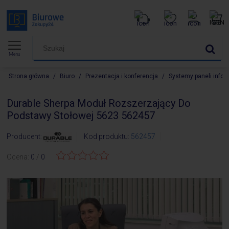
Menu
Strona główna
/
Biuro
/
Prezentacja i konferencja
/
Systemy paneli info
Durable Sherpa Moduł Rozszerzający Do
Podstawy Stołowej 5623 562457
Producent:
Kod produktu:
562457
Ocena:
0
/
0