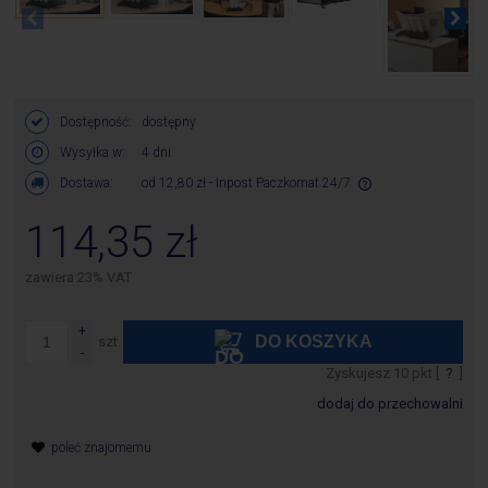
Dostępność:
dostępny
Wysyłka w:
4 dni
Dostawa:
od 12,80 zł
- Inpost Paczkomat 24/7
Cena nie zawiera ewentualnych kosztów płatności
114,35 zł
zawiera 23% VAT
DO KOSZYKA
szt.
Zyskujesz
10
pkt [
?
]
dodaj do przechowalni
poleć znajomemu