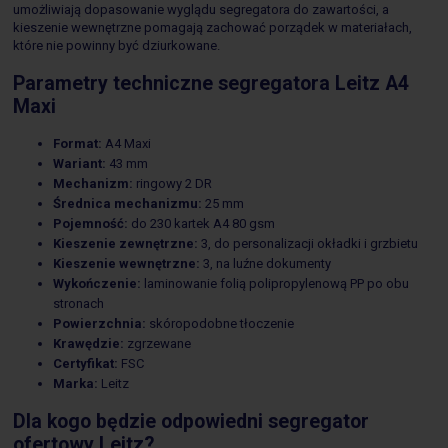
umożliwiają dopasowanie wyglądu segregatora do zawartości, a
kieszenie wewnętrzne pomagają zachować porządek w materiałach,
które nie powinny być dziurkowane.
Parametry techniczne segregatora Leitz A4
Maxi
Format:
A4 Maxi
Wariant:
43 mm
Mechanizm:
ringowy 2 DR
Średnica mechanizmu:
25 mm
Pojemność:
do 230 kartek A4 80 gsm
Kieszenie zewnętrzne:
3, do personalizacji okładki i grzbietu
Kieszenie wewnętrzne:
3, na luźne dokumenty
Wykończenie:
laminowanie folią polipropylenową PP po obu
stronach
Powierzchnia:
skóropodobne tłoczenie
Krawędzie:
zgrzewane
Certyfikat:
FSC
Marka:
Leitz
Dla kogo będzie odpowiedni segregator
ofertowy Leitz?