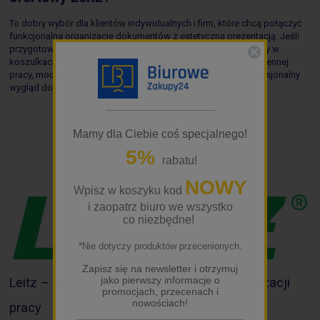
To dobry wybór dla klientów indywidualnych i firm, które chcą połączyć
funkcjonalną organizację dokumentów z estetyczną prezentacją. Jeśli
przygotowujesz dokumenty dla klienta, archiwizujesz materiały w
koszulkach albo potrzebujesz trwałego segregatora do codziennej
pracy, model A4 Maxi Leitz zapewni wygodę, porządek i profesjonalny
wygląd dokumentacji.
_________________
Mamy dla Ciebie coś specjalnego!
5%
rabatu!
NOWY
Wpisz w koszyku kod
i zaopatrz biuro we wszystko
co niezbędne!
*Nie dotyczy produktów przecenionych.
Zapisz się na newsletter i otrzymuj
jako pierwszy informacje o
Leitz – artykuły biurowe do sprawnej organizacji
promocjach, przecenach i
nowościach!
pracy