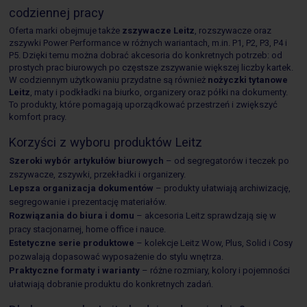
codziennej pracy
Oferta marki obejmuje także
zszywacze Leitz
, rozszywacze oraz
zszywki Power Performance w różnych wariantach, m.in. P1, P2, P3, P4 i
P5. Dzięki temu można dobrać akcesoria do konkretnych potrzeb: od
prostych prac biurowych po częstsze zszywanie większej liczby kartek.
W codziennym użytkowaniu przydatne są również
nożyczki tytanowe
Leitz
, maty i podkładki na biurko, organizery oraz półki na dokumenty.
To produkty, które pomagają uporządkować przestrzeń i zwiększyć
komfort pracy.
Korzyści z wyboru produktów Leitz
Szeroki wybór artykułów biurowych
– od segregatorów i teczek po
zszywacze, zszywki, przekładki i organizery.
Lepsza organizacja dokumentów
– produkty ułatwiają archiwizację,
segregowanie i prezentację materiałów.
Rozwiązania do biura i domu
– akcesoria Leitz sprawdzają się w
pracy stacjonarnej, home office i nauce.
Estetyczne serie produktowe
– kolekcje Leitz Wow, Plus, Solid i Cosy
pozwalają dopasować wyposażenie do stylu wnętrza.
Praktyczne formaty i warianty
– różne rozmiary, kolory i pojemności
ułatwiają dobranie produktu do konkretnych zadań.