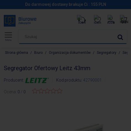
Do darmowej dostawy brakuje Ci :
155
PLN
Menu
Strona główna
/
Biuro
/
Organizacja dokumentów
/
Segregatory
/
Segre
Segregator Ofertowy Leitz 43mm
Producent:
Kod produktu:
42790001
Ocena:
0
/
0