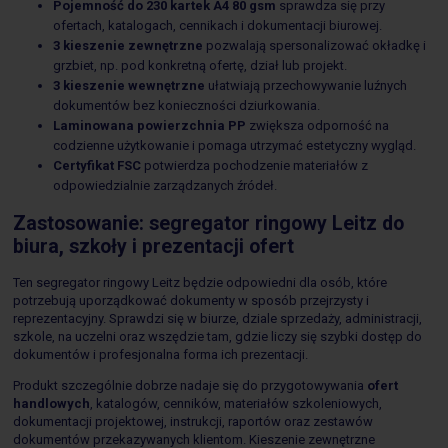
Pojemność do 230 kartek A4 80 gsm
sprawdza się przy
ofertach, katalogach, cennikach i dokumentacji biurowej.
3 kieszenie zewnętrzne
pozwalają spersonalizować okładkę i
grzbiet, np. pod konkretną ofertę, dział lub projekt.
3 kieszenie wewnętrzne
ułatwiają przechowywanie luźnych
dokumentów bez konieczności dziurkowania.
Laminowana powierzchnia PP
zwiększa odporność na
codzienne użytkowanie i pomaga utrzymać estetyczny wygląd.
Certyfikat FSC
potwierdza pochodzenie materiałów z
odpowiedzialnie zarządzanych źródeł.
Zastosowanie: segregator ringowy Leitz do
biura, szkoły i prezentacji ofert
Ten segregator ringowy Leitz będzie odpowiedni dla osób, które
potrzebują uporządkować dokumenty w sposób przejrzysty i
reprezentacyjny. Sprawdzi się w biurze, dziale sprzedaży, administracji,
szkole, na uczelni oraz wszędzie tam, gdzie liczy się szybki dostęp do
dokumentów i profesjonalna forma ich prezentacji.
Produkt szczególnie dobrze nadaje się do przygotowywania
ofert
handlowych
, katalogów, cenników, materiałów szkoleniowych,
dokumentacji projektowej, instrukcji, raportów oraz zestawów
dokumentów przekazywanych klientom. Kieszenie zewnętrzne