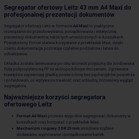
Segregator ofertowy Leitz 43 mm A4 Maxi do
profesjonalnej prezentacji dokumentów
Segregator ofertowy Leitz w formacie
A4 Maxi
to praktyczne
rozwiązanie do przechowywania, porządkowania i estetycznej
prezentacji dokumentów, także tych umieszczonych w koszulkach.
Powiększony format ułatwia korzystanie z przekładek Maxi, dzięki
czemu dokumentacja pozostaje czytelnie podzielona i łatwa do
odnalezienia.
Okładka została laminowana po obu stronach przyjazną dla środowiska
folią polipropylenową PP ze skóropodobnym tłoczeniem. Zgrzewane
krawędzie zapewniają gładką powierzchnię bez pęcherzyków powietrza
i pofałdowań, co wpływa na trwałość oraz schludny, biznesowy wygląd
segregatora.
Najważniejsze korzyści segregatora
ofertowego Leitz
Format A4 Maxi
pozwala wygodnie segregować dokumenty w
koszulkach oraz korzystać z przekładek Maxi.
Mechanizm ringowy 2 DR 25 mm
umożliwia szybkie
dodawanie, wyjmowanie i porządkowanie kartek.