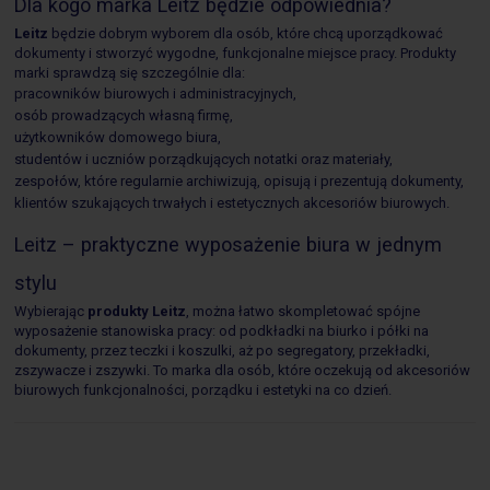
Dla kogo marka Leitz będzie odpowiednia?
Leitz
będzie dobrym wyborem dla osób, które chcą uporządkować
dokumenty i stworzyć wygodne, funkcjonalne miejsce pracy. Produkty
marki sprawdzą się szczególnie dla:
pracowników biurowych i administracyjnych,
osób prowadzących własną firmę,
użytkowników domowego biura,
studentów i uczniów porządkujących notatki oraz materiały,
zespołów, które regularnie archiwizują, opisują i prezentują dokumenty,
klientów szukających trwałych i estetycznych akcesoriów biurowych.
Leitz – praktyczne wyposażenie biura w jednym
stylu
Wybierając
produkty Leitz
, można łatwo skompletować spójne
wyposażenie stanowiska pracy: od podkładki na biurko i półki na
dokumenty, przez teczki i koszulki, aż po segregatory, przekładki,
zszywacze i zszywki. To marka dla osób, które oczekują od akcesoriów
biurowych funkcjonalności, porządku i estetyki na co dzień.