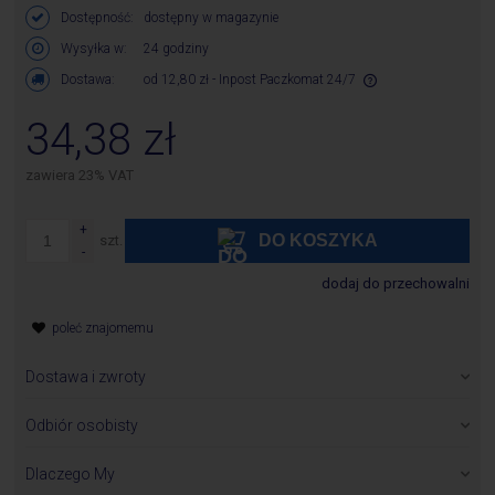
Dostępność:
dostępny w magazynie
Wysyłka w:
24 godziny
Dostawa:
od 12,80 zł
- Inpost Paczkomat 24/7
Cena nie zawiera ewentualnych kosztów płatności
34,38 zł
zawiera 23% VAT
DO KOSZYKA
szt.
dodaj do przechowalni
poleć znajomemu
Dostawa i zwroty
Zamówione towary wysyłane są w ciągu 24 godzin od chwili
otrzymania zamówienia z wyłączeniem produktów, których
Odbiór osobisty
dostępność jest inna niż 24 godziny i jest określona w karcie
Odbieramy produkty pod adresem:
produktu.
P.H.U.Bawi S.A.
Dlaczego My
ul. Składowa 10