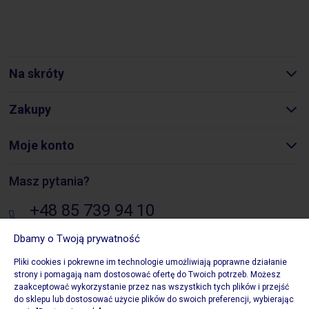
Na skróty
Zakupy
Moje konto
Masz pytania?
+48 85 739 94 10
pon. - pt.: 8:00 - 16:00
Dbamy o Twoją prywatność
sklep@biurowezakupy24.pl
Pliki cookies i pokrewne im technologie umożliwiają poprawne działanie
strony i pomagają nam dostosować ofertę do Twoich potrzeb. Możesz
Składowa 10, 15-399 Białystok
zaakceptować wykorzystanie przez nas wszystkich tych plików i przejść
do sklepu lub dostosować użycie plików do swoich preferencji, wybierając