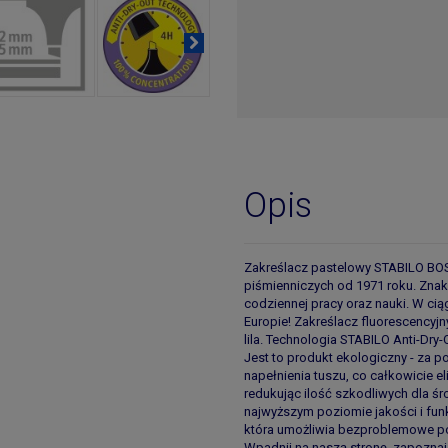
Szybka realizacja zamówi
zwrócić w ciągu 30 dni. Jeżeli c
więcej o zwrotach, przejdź do se
Pozytywne opinie klientó
Opis
Zakreślacz pastelowy STABILO BOSS
piśmienniczych od 1971 roku. Znak
codziennej pracy oraz nauki. W cią
Europie! Zakreślacz fluorescencyj
lila. Technologia STABILO Anti-Dry
Jest to produkt ekologiczny - za
napełnienia tuszu, co całkowicie 
redukując ilość szkodliwych dla 
najwyższym poziomie jakości i fu
która umożliwia bezproblemowe pod
Wpadnij na naszą stronę, zapozna