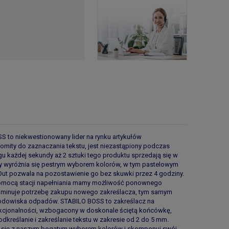
enia
hcesz się dowiedzieć
kcji FAQ.
w
 to niekwestionowany lider na rynku artykułów
omity do zaznaczania tekstu, jest niezastąpiony podczas
gu każdej sekundy aż 2 sztuki tego produktu sprzedają się w
ny wyróżnia się pestrym wyborem kolorów, w tym pastelowym
-Out pozwala na pozostawienie go bez skuwki przez 4 godziny.
 pomocą stacji napełniania mamy możliwość ponownego
eliminuje potrzebę zakupu nowego zakreślacza, tym samym
środowiska odpadów. STABILO BOSS to zakreślacz na
nkcjonalności, wzbogacony w doskonale ściętą końcówkę,
kreślanie i zakreślanie tekstu w zakresie od 2 do 5 mm.
j się z naszym bogatym wyborem kolorów i skomponuj swój