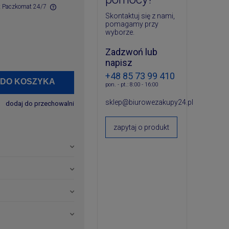
st Paczkomat 24/7
Skontaktuj się z nami,
pomagamy przy
ych kosztów
wyborze.
Zadzwoń lub
napisz
+48 85 73 99 410
DO KOSZYKA
pon. - pt.: 8:00 - 16:00
sklep@biurowezakupy24.pl
dodaj do przechowalni
zapytaj o produkt
w ciągu 24 godzin od
 wyłączeniem produktów,
24 godziny i jest
m:
, które kupiłaś w
m możesz bezproblemowo