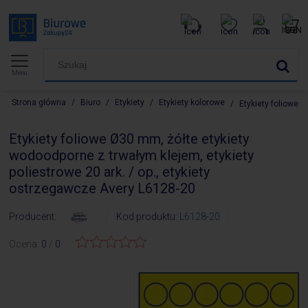
Menu
Strona główna
/
Biuro
/
Etykiety
/
Etykiety kolorowe
/
Etykiety foliowe 
Etykiety foliowe Ø30 mm, żółte etykiety
wodoodporne z trwałym klejem, etykiety
poliestrowe 20 ark. / op., etykiety
ostrzegawcze Avery L6128-20
Producent:
Kod produktu:
L6128-20
Ocena:
0
/
0