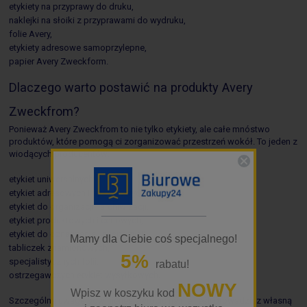
etykiety na przyprawy do druku,
naklejki na słoiki z przyprawami do wydruku,
folie Avery,
etykiety adresowe samoprzylepne,
papier Avery Zweckform.
Dlaczego warto postawić na produkty Avery
Zweckfrom?
Ponieważ Avery Zweckfrom to nie tylko etykiety, ale całe mnóstwo
produktów, które pomogą ci zorganizować przestrzeń wokół. To jeden z
wiodących producentów:
etykiet uniwersalnych,
etykiet adresowych i wysyłkowych,
etykiet do organizacji i archiwizacji,
_________________
etykiet produktowych i cenowych,
etykiet do oznaczania i ekspozycji,
Mamy dla Ciebie coś specjalnego!
tabliczek znamionowych,
5%
specjalistycznych folii,
rabatu!
ostrzegawczych etykiet wysyłkowych.
NOWY
Wpisz w koszyku kod
Szczególną uwagę powinieneś zwrócić na nie, jeśli prowadzisz własną