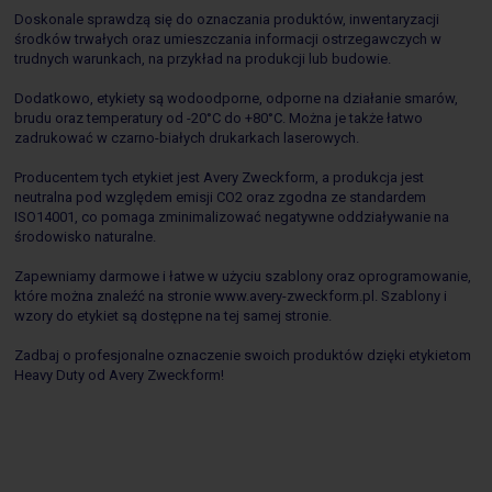
Doskonale sprawdzą się do oznaczania produktów, inwentaryzacji
środków trwałych oraz umieszczania informacji ostrzegawczych w
trudnych warunkach, na przykład na produkcji lub budowie.
Dodatkowo, etykiety są wodoodporne, odporne na działanie smarów,
brudu oraz temperatury od -20°C do +80°C. Można je także łatwo
zadrukować w czarno-białych drukarkach laserowych.
Producentem tych etykiet jest Avery Zweckform, a produkcja jest
neutralna pod względem emisji CO2 oraz zgodna ze standardem
ISO14001, co pomaga zminimalizować negatywne oddziaływanie na
środowisko naturalne.
Zapewniamy darmowe i łatwe w użyciu szablony oraz oprogramowanie,
które można znaleźć na stronie www.avery-zweckform.pl. Szablony i
wzory do etykiet są dostępne na tej samej stronie.
Zadbaj o profesjonalne oznaczenie swoich produktów dzięki etykietom
Heavy Duty od Avery Zweckform!