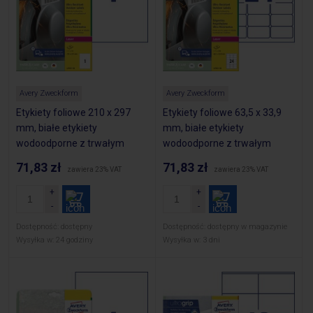
Avery Zweckform
Avery Zweckform
Etykiety foliowe 210 x 297
Etykiety foliowe 63,5 x 33,9
mm, białe etykiety
mm, białe etykiety
wodoodporne z trwałym
wodoodporne z trwałym
klejem, wytrzymałe etykiety
klejem, wytrzymałe etykiety
71,83 zł
71,83 zł
zawiera 23% VAT
zawiera 23% VAT
przemysłowe 10 ark. / op.,
przemysłowe 10 ark. / op.,
Avery L7917-10
Avery L7912-10
Dostępność:
dostępny
Dostępność:
dostępny w magazynie
Wysyłka w:
24 godziny
Wysyłka w:
3 dni