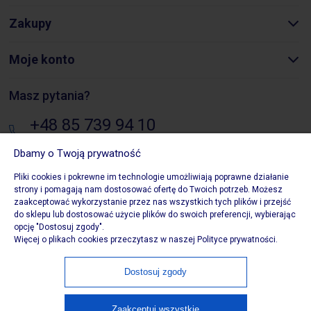
Zakupy
Moje konto
Masz pytania?
+48 85 739 94 10
pon. - pt.: 8:00 - 16:00
Dbamy o Twoją prywatność
sklep@biurowezakupy24.pl
Pliki cookies i pokrewne im technologie umożliwiają poprawne działanie
strony i pomagają nam dostosować ofertę do Twoich potrzeb. Możesz
Składowa 10, 15-399 Białystok
zaakceptować wykorzystanie przez nas wszystkich tych plików i przejść
do sklepu lub dostosować użycie plików do swoich preferencji, wybierając
opcję "Dostosuj zgody".
Więcej o plikach cookies przeczytasz w naszej Polityce prywatności.
Copytight 2020 Biurowezakupy24. Wszystkie prawa
Dostosuj zgody
zastrzeżone. Właścicielem serwisu jest Biurowezakupy24,
ul. Składowa 10, 15-399 Białystok
Zaakceptuj wszystkie