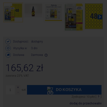
Dostępność:
dostępny
Wysyłka w:
3 dni
Dostawa:
Darmowa
Cena nie zawiera ewentualnych kosztów płatności
165,62 zł
zawiera 23% VAT
DO KOSZYKA
szt.
Zyskujesz
10
pkt [
?
]
dodaj do przechowalni