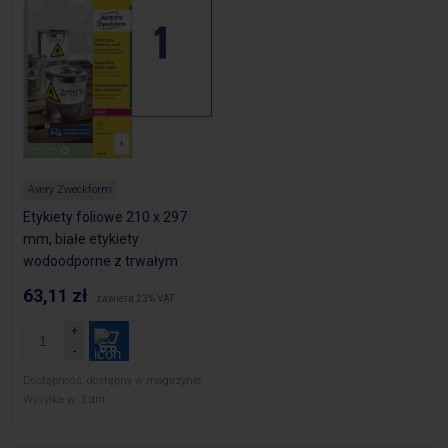
Avery Zweckform
Etykiety foliowe 210 x 297
mm, białe etykiety
wodoodporne z trwałym
klejem, etykiety poliestrowe
63,11 zł
zawiera 23% VAT
na znaki BHP, 8 ark. / op.,
Avery L4775-8
Dostępność:
dostępny w magazynie
Wysyłka w:
3 dni