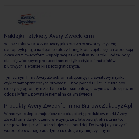
Naklejki i etykiety Avery Zweckform
W 1935 roku w USA Stan Avery jako pierwszy stworzył etykietę
samoprzylepną, a następnie założył firmę, która zajęła się ich produkcją.
Avery oraz Zweckform współpracę nawiązali w 1958 roku i od tej pory
stali się wiodącymi producentami nie tylko etykiet i materiałów
biurowych, ale także klisz fotograficznych.
Tym samym firma Avery Zweckform ekspansję na światowym rynku
etykiet samoprzylepnych prowadzi już od ponad 80 lat i nieustająco
cieszy się ogromnym zaufaniem konsumentów, o czym świadczą liczne
oddziały firmy, powstałe niemal na całym świecie.
Produkty Avery Zweckform na BiuroweZakupy24.pl
W naszym sklepie znajdziesz szeroką ofertę produktów marki Avery
Zweckform, dzięki czemu wierzymy, że z łatwością trafisz tu na to,
czego w danej chwili potrzebujesz najbardziej. Do twojej dyspozycji,
wśród oferowanego asortymentu oddajemy, między innymi: