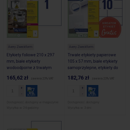
Avery Zweckform
Avery Zweckform
Etykiety foliowe 210 x 297
Trwałe etykiety papierowe
mm, białe etykiety
105 x 57 mm, białe etykiety
wodoodporne z trwałym
samoprzylepne, etykiety do
klejem, etykiety poliestrowe
druku 100 ark. / op., Avery
165,62 zł
182,76 zł
zawiera 23% VAT
zawiera 23% VAT
na znaki BHP, 20 ark. / op.,
3425
Avery L4775-20
Dostępność:
dostępny w magazynie
Dostępność:
dostępny
Wysyłka w:
24 godziny
Wysyłka w:
3 dni