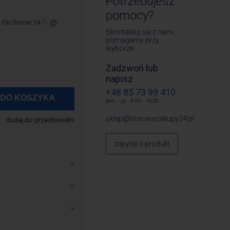
Potrzebujesz
pomocy?
st Paczkomat 24/7
Skontaktuj się z nami,
pomagamy przy
ych kosztów
wyborze.
Zadzwoń lub
napisz
+48 85 73 99 410
DO KOSZYKA
pon. - pt.: 8:00 - 16:00
sklep@biurowezakupy24.pl
dodaj do przechowalni
zapytaj o produkt
w ciągu 24 godzin od
 wyłączeniem produktów,
24 godziny i jest
m: