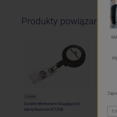
Produkty powiązane
Ma
Wp
Zapis
Durable
Durable Mechanizm Ściągający Do
Identyfikatorów 815258