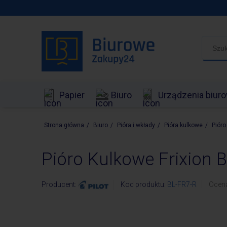
Papier
Biuro
Urządzenia biur
Strona główna
/
Biuro
/
Pióra i wkłady
/
Pióra kulkowe
/
Pióro
Pióro Kulkowe Frixion B
Producent:
Kod produktu:
BL-FR7-R
Ocen