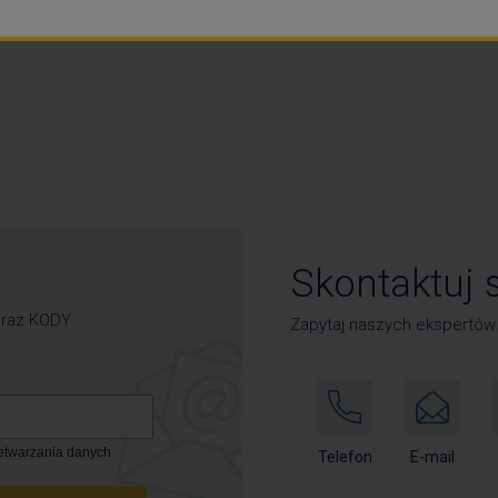
Skontaktuj 
oraz
KODY
Zapytaj naszych ekspertów
zetwarzania danych
E-mail
Telefon