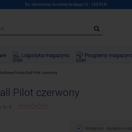
Do darmowej dostawy brakuje Ci :
155
PLN
owe
Logistyka magazynu
Programy magazy
 Kulkowe Frixion Ball Pilot czerwony
all Pilot czerwony
a:
0
/
0
Dostępność:
dostępny w mag