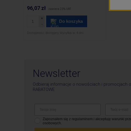
96,07 zł
zawiera 23% VAT
Do koszyka
Dostępność:
dostępny
Wysyłka w:
4 dni
Newsletter
Odbieraj informacje o nowościach i promocjach 
RABATOWE
Zapoznałem się z regulaminem i akceptuję warunki pr
osobowych.