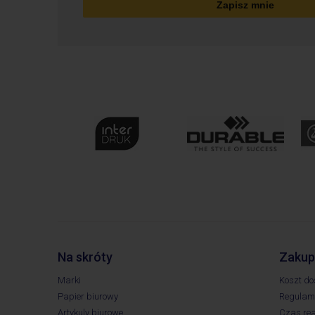
Zapisz mnie
Na skróty
Zakup
Marki
Koszt d
Papier biurowy
Regulami
Artykuly biurowe
Czas rea