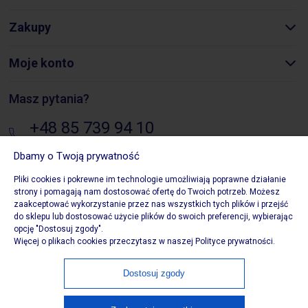
Zakupy
Moje konto
Masz pytania?
+48 85 739 94 10
pon. - pt.: 8:00 - 16:00
Dbamy o Twoją prywatność
sklep@biurowezakupy24.pl
Pliki cookies i pokrewne im technologie umożliwiają poprawne działanie
strony i pomagają nam dostosować ofertę do Twoich potrzeb. Możesz
Składowa 10, 15-399 Białystok
zaakceptować wykorzystanie przez nas wszystkich tych plików i przejść
do sklepu lub dostosować użycie plików do swoich preferencji, wybierając
opcję "Dostosuj zgody".
Więcej o plikach cookies przeczytasz w naszej Polityce prywatności.
Copytight 2020 Biurowezakupy24. Wszystkie prawa
Dostosuj zgody
zastrzeżone. Właścicielem serwisu jest Biurowezakupy24,
ul. Składowa 10, 15-399 Białystok