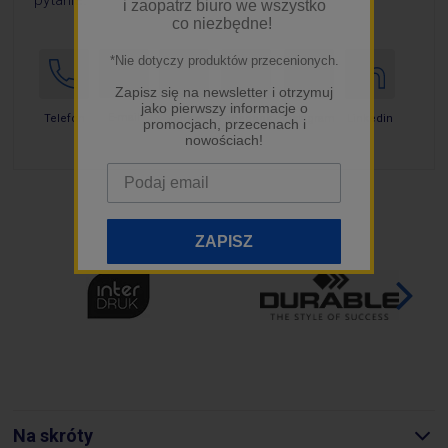
i zaopatrz biuro we wszystko
co niezbędne!
*Nie dotyczy produktów przecenionych.
Zapisz się na newsletter i otrzymuj
jako pierwszy informacje o
E-mail
Telefon
Adres
Facebook
Instagram
Linkedin
promocjach, przecenach i
nowościach!
ZAPISZ
Na skróty