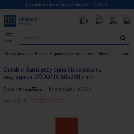
Do darmowej dostawy brakuje Ci :
155
PLN
Menu
Strona główna
/
Biuro
/
Organizacja dokumentów
/
Kieszenie samoprzy
Durable Samoprzylepna kieszonka na
segregator ORDOFIX 60x390 mm
Producent:
Kod produktu:
809003
Ocena:
0
/
0