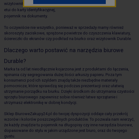
wizytownik Durable,
etui do karty identyfikacyjnej,
pojemnik na dokumenty.
To oczywiście nie wszystko, ponieważ w sprzedaży mamy również
skoroszyty zaciskowe, sprężone powietrze do czyszczenia klawiatury,
ściereczki do ekranów czy podkład na biurko oraz wizytownik Durable.
Dlaczego warto postawić na narzędzia biurowe
Durable?
Marka ta od lat nieodłącznie kojarzona jest z produktami do łączenia,
spinania czy segregowania dużej ilości arkuszy papieru. Poza tym
konsumenci pod ich szyldem znajdą także niezbędne materiały
pomocnicze, które sprawdzą się podczas prezentacji oraz ułatwią
utrzymanie porządku na biurku. Dzięki środkom do utrzymania czystości
sprzętu biurowego zapewnisz sobie również łatwe sprzątanie i
utrzymasz elektronikę w dobrej kondycji.
Sklep BiuroweZakupy24.pl do twojej dyspozycji oddaje cały przekrój
wzorów i kolorów poszczególnych produktów. To pozwala nam wierzyć,
że każdy znajdzie tu pojemnik na długopisy czy inne narzędzia biurowe,
dopasowane do stylu w jakim urządzone jest biuro, oraz do twojego
gustu.