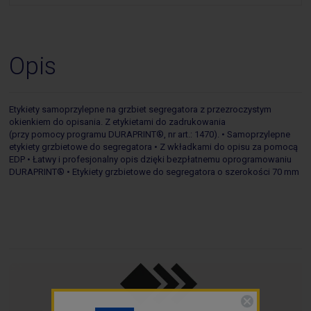
Opis
Etykiety samoprzylepne na grzbiet segregatora z przezroczystym
okienkiem do opisania. Z etykietami do zadrukowania
(przy pomocy programu DURAPRINT®, nr art.: 1470). • Samoprzylepne
etykiety grzbietowe do segregatora • Z wkładkami do opisu za pomocą
EDP • Łatwy i profesjonalny opis dzięki bezpłatnemu oprogramowaniu
DURAPRINT® • Etykiety grzbietowe do segregatora o szerokości 70 mm