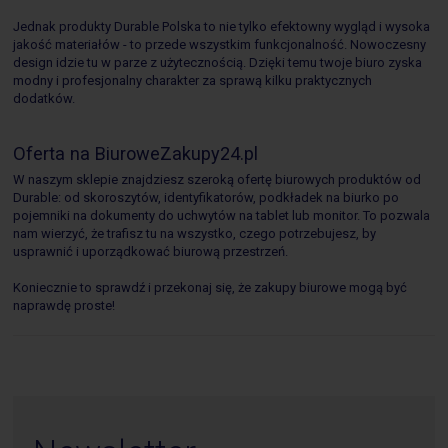
Jednak produkty Durable Polska to nie tylko efektowny wygląd i wysoka
jakość materiałów - to przede wszystkim funkcjonalność. Nowoczesny
design idzie tu w parze z użytecznością. Dzięki temu twoje biuro zyska
modny i profesjonalny charakter za sprawą kilku praktycznych
dodatków.
Oferta na BiuroweZakupy24.pl
W naszym sklepie znajdziesz szeroką ofertę biurowych produktów od
Durable: od skoroszytów, identyfikatorów, podkładek na biurko po
pojemniki na dokumenty do uchwytów na tablet lub monitor. To pozwala
nam wierzyć, że trafisz tu na wszystko, czego potrzebujesz, by
usprawnić i uporządkować biurową przestrzeń.
Koniecznie to sprawdź i przekonaj się, że zakupy biurowe mogą być
naprawdę proste!