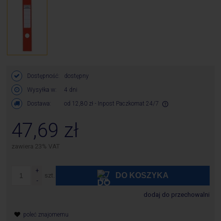
Dostępność:
dostępny
Wysyłka w:
4 dni
Dostawa:
od 12,80 zł
- Inpost Paczkomat 24/7
Cena nie zawiera ewentualnych kosztów płatności
47,69 zł
zawiera 23% VAT
DO KOSZYKA
szt.
dodaj do przechowalni
poleć znajomemu