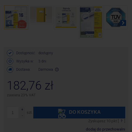
Dostępność:
dostępny
Wysyłka w:
3 dni
Dostawa:
Darmowa
Cena nie zawiera ewentualnych kosztów płatności
182,76 zł
zawiera 23% VAT
DO KOSZYKA
szt.
Zyskujesz
10
pkt [
?
]
dodaj do przechowalni