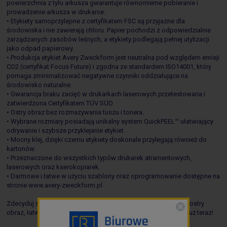
powierzchnia z tyłu arkusza gwarantuje równomierne pobieranie i
prowadzenie arkusza w drukarce.
• Etykiety samoprzylepne z certyfikatem FSC są przyjazne dla
środowiska i nie zawierają chloru. Papier pochodzi z odpowiedzialnie
zarządzanych zasobów leśnych, a etykiety podlegają pełnej utylizacji
jako odpad papierowy.
• Produkcja etykiet Avery Zweckform jest neutralna pod względem emisji
CO2 (certyfikat Focus Future) i zgodna ze standardem ISO14001, który
pomaga zminimalizować negatywne czynniki oddziałujące na
środowisko naturalne.
• Gwarancja braku zacięć w drukarkach laserowych przetestowana i
zatwierdzona Certyfikatem TÜV SÜD.
• Ostry obraz bez rozmazywania tuszu i tonera.
• Wybrane rozmiary posiadają unikalny system QuickPEEL™ ułatwiający
odrywanie i szybsze przyklejanie etykiet.
• Mocny klej, dzięki czemu etykiety doskonale przylegają również do
kartonów.
• Przeznaczone do wszystkich typów drukarek atramentowych,
laserowych oraz kserokopiarek.
• Darmowe i łatwe w użyciu szablony oraz oprogramowanie dostępne na
stronie
www.avery-zweckform.pl
Zdecyduj się na trwałe etykiety uniwersalne, które zapewnią Ci ostry
obraz, łatwość użytkowania i dbałość o środowisko. Zamów już teraz!