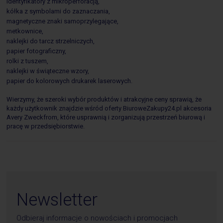
identyfikatory z mikroperforacją,
kółka z symbolami do zaznaczania,
magnetyczne znaki samoprzylegające,
metkownice,
naklejki do tarcz strzelniczych,
papier fotograficzny,
rolki z tuszem,
naklejki w świąteczne wzory,
papier do kolorowych drukarek laserowych.
Wierzymy, że szeroki wybór produktów i atrakcyjne ceny sprawią, że
każdy użytkownik znajdzie wśród oferty BiuroweZakupy24.pl akcesoria
Avery Zweckfrom, które usprawnią i zorganizują przestrzeń biurową i
pracę w przedsiębiorstwie.
Newsletter
Odbieraj informacje o nowościach i promocjach