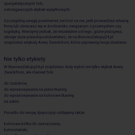
specjalistycznych folii,
ostrzegawczych etykiet wysyłkowych.
Szczególną uwagę powinieneś zwrócić na nie, jeśli prowadzisz własną
firmę lub obracasz się w środowisku związanym z przemysłem czy
logistyką. Wierzymy jednak, że niezależnie od tego, gdzie pracujesz,
istnieje duże prawdopodobieństwo, że na BiuroweZakupy24.pl
znajdziesz artykuły Avery Zweckfrom, które usprawnią twoje działania.
Nie tylko etykiety
W BiuroweZakupy24.pl znajdziesz duży wybór nie tylko etykiet Avery
Zweckfrom, ale również folii:
do rzutników,
do wprasowywania na jasne tkaniny,
do wprasowywania na kolorowe tkaniny,
na szkło.
Ponadto do twojej dyspozycji oddajemy także:
kolorowe kółka do zaznaczania,
kołonotatniki,