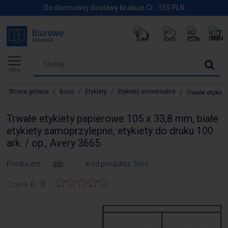
Do darmowej dostawy brakuje Ci :
155
PLN
Menu
Strona główna
/
Biuro
/
Etykiety
/
Etykiety uniwersalne
/
Trwałe etykiet
Trwałe etykiety papierowe 105 x 33,8 mm, białe
etykiety samoprzylepne, etykiety do druku 100
ark. / op., Avery 3665
Producent:
Kod produktu:
3665
Ocena:
0
/
0