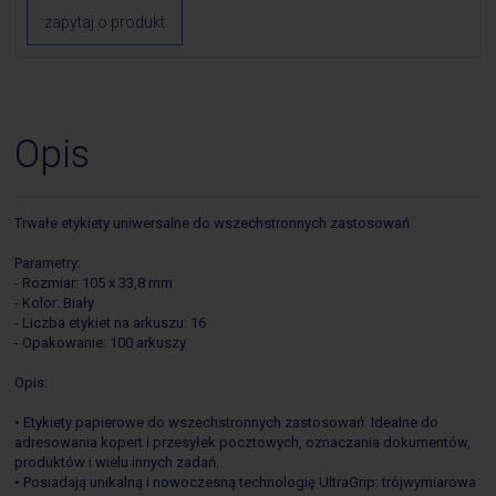
zapytaj o produkt
Opis
Trwałe etykiety uniwersalne do wszechstronnych zastosowań
Parametry:
- Rozmiar: 105 x 33,8 mm
- Kolor: Biały
- Liczba etykiet na arkuszu: 16
- Opakowanie: 100 arkuszy
Opis:
• Etykiety papierowe do wszechstronnych zastosowań. Idealne do
adresowania kopert i przesyłek pocztowych, oznaczania dokumentów,
produktów i wielu innych zadań.
• Posiadają unikalną i nowoczesną technologię UltraGrip: trójwymiarowa