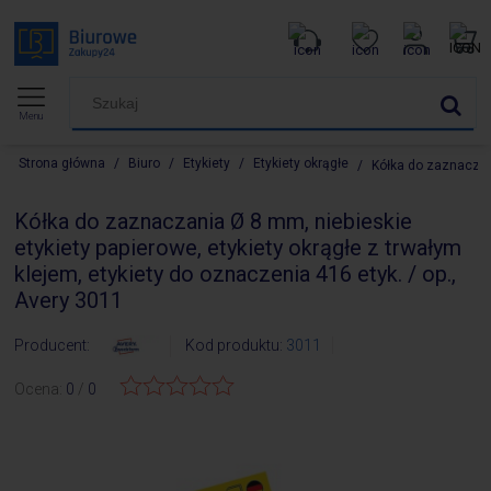
Menu
Strona główna
/
Biuro
/
Etykiety
/
Etykiety okrągłe
/
Kółka do zaznaczani
Kółka do zaznaczania Ø 8 mm, niebieskie
etykiety papierowe, etykiety okrągłe z trwałym
klejem, etykiety do oznaczenia 416 etyk. / op.,
Avery 3011
Producent:
Kod produktu:
3011
Ocena:
0
/
0