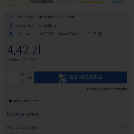
Dostępność:
dostępny w magazynie
Wysyłka w:
24 godziny
Dostawa:
od 12,80 zł
- Inpost Paczkomat 24/7
Cena nie zawiera ewentualnych kosztów płatności
4,42 zł
zawiera 23% VAT
DO KOSZYKA
szt.
dodaj do przechowalni
poleć znajomemu
Dostawa i zwroty
Zamówione towary wysyłane są w ciągu 24 godzin od chwili
otrzymania zamówienia z wyłączeniem produktów, których
Odbiór osobisty
dostępność jest inna niż 24 godziny i jest określona w karcie