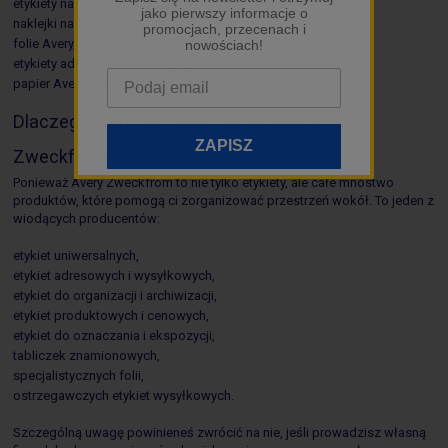
etykiety na przyprawy do druku,
jako pierwszy informacje o
naklejki na słoiki z przyprawami do wydruku,
promocjach, przecenach i
folie Avery,
nowościach!
etykiety adresowe samoprzylepne,
papier Avery Zweckform.
Dlaczego warto postawić na produkty Avery
ZAPISZ
Zweckfrom?
Ponieważ Avery Zweckfrom to nie tylko etykiety, ale całe mnóstwo
produktów, które pomogą ci zorganizować przestrzeń wokół. To jeden z
wiodących producentów:
etykiet uniwersalnych,
etykiet adresowych i wysyłkowych,
etykiet do organizacji i archiwizacji,
etykiet produktowych i cenowych,
etykiet do oznaczania i ekspozycji,
tabliczek znamionowych,
specjalistycznych folii,
ostrzegawczych etykiet wysyłkowych.
Szczególną uwagę powinieneś zwrócić na nie, jeśli prowadzisz własną