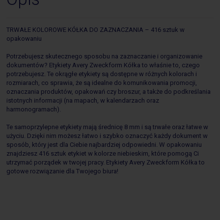
TRWAŁE KOLOROWE KÓŁKA DO ZAZNACZANIA – 416 sztuk w
opakowaniu
Potrzebujesz skutecznego sposobu na zaznaczanie i organizowanie
dokumentów? Etykiety Avery Zweckform Kółka to właśnie to, czego
potrzebujesz. Te okrągłe etykiety są dostępne w różnych kolorach i
rozmiarach, co sprawia, że są idealne do komunikowania promocji,
oznaczania produktów, opakowań czy broszur, a także do podkreślania
istotnych informacji (na mapach, w kalendarzach oraz
harmonogramach).
Te samoprzylepne etykiety mają średnicę 8 mm i są trwałe oraz łatwe w
użyciu. Dzięki nim możesz łatwo i szybko oznaczyć każdy dokument w
sposób, który jest dla Ciebie najbardziej odpowiedni. W opakowaniu
znajdziesz 416 sztuk etykiet w kolorze niebieskim, które pomogą Ci
utrzymać porządek w twojej pracy. Etykiety Avery Zweckform Kółka to
gotowe rozwiązanie dla Twojego biura!