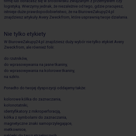
firmę lub obracasz się w środowisku związanym z przemysłem czy
logistyką. Wierzymy jednak, że niezależnie od tego, gdzie pracujesz,
istnieje duże prawdopodobieństwo, że na BiuroweZakupy24.pl
znajdziesz artykuły Avery Zweckfrom, które usprawnią twoje działania.
Nie tylko etykiety
W BiuroweZakupy24.pl znajdziesz duży wybór nie tylko etykiet Avery
Zweckfrom, ale również folii:
do rzutników,
do wprasowywania na jasne tkaniny,
do wprasowywania na kolorowe tkaniny,
na szkło.
Ponadto do twojej dyspozycji oddajemy także:
kolorowe kółka do zaznaczania,
kołonotatniki,
identyfikatory z mikroperforacją,
kółka z symbolami do zaznaczania,
magnetyczne znaki samoprzylegające,
metkownice,
naklejki do tarcz strzelniczych,