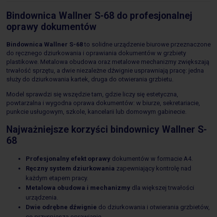
Bindownica Wallner S-68 do profesjonalnej
oprawy dokumentów
Bindownica Wallner S-68
to solidne urządzenie biurowe przeznaczone
do ręcznego dziurkowania i oprawiania dokumentów w grzbiety
plastikowe. Metalowa obudowa oraz metalowe mechanizmy zwiększają
trwałość sprzętu, a dwie niezależne dźwignie usprawniają pracę: jedna
służy do dziurkowania kartek, druga do otwierania grzbietu.
Model sprawdzi się wszędzie tam, gdzie liczy się estetyczna,
powtarzalna i wygodna oprawa dokumentów: w biurze, sekretariacie,
punkcie usługowym, szkole, kancelarii lub domowym gabinecie.
Najważniejsze korzyści bindownicy Wallner S-
68
Profesjonalny efekt oprawy
dokumentów w formacie A4.
Ręczny system dziurkowania
zapewniający kontrolę nad
każdym etapem pracy.
Metalowa obudowa i mechanizmy
dla większej trwałości
urządzenia.
Dwie odrębne dźwignie
do dziurkowania i otwierania grzbietów,
co przyspiesza oprawianie.