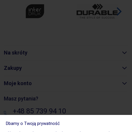
Na skróty
Zakupy
Moje konto
Masz pytania?
+48 85 739 94 10
pon. - pt.: 8:00 - 16:00
Dbamy o Twoją prywatność
sklep@biurowezakupy24.pl