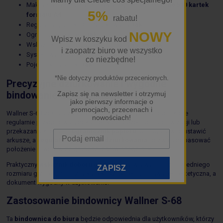
Maksymalna objętość oprawianego dokumentu:
do 510 kartek
5%
formatu A4
rabatu!
Regulacja głębokości dziurkowania:
tak
NOWY
Ogranicznik papieru:
tak
Wpisz w koszyku kod
Wskaźnik doboru grzbietu do liczby kartek:
tak
i zaopatrz biuro we wszystko
System wyłączania noży dziurkujących:
7 noży
co niezbędne!
Pojemnik na ścinki:
tak
*Nie dotyczy produktów przecenionych.
Precyzyjne dziurkowanie i wygodne
bindowanie dokumentów
Zapisz się na newsletter i otrzymuj
jako pierwszy informacje o
promocjach, przecenach i
Wallner S-68 została zaprojektowana z myślą o osobach, które
nowościach!
regularnie przygotowują dokumenty do prezentacji, archiwizacji lub
przekazania klientom.
Ogranicznik papieru
pomaga równo ustawić
arkusze, a
regulator głębokości dziurkowania
pozwala dopasować
położenie otworów do grubości oprawianego pliku.
Praktyczny
wskaźnik doboru grzbietu
ułatwia wybór odpowiedniego
ZAPISZ
rozmiaru grzbietu do liczby kartek. Dzięki temu oprawa jest estetyczna, a
dokument wygodny w użytkowaniu.
Zastosowanie bindownicy Wallner S-68
Ta
bindownica do biura
będzie odpowiednia dla użytkowników, którzy