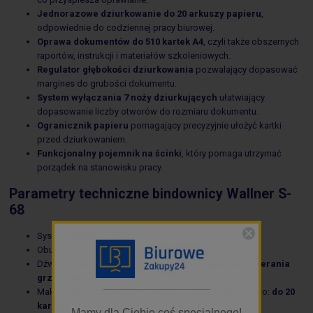
Jednorazowe dziurkowanie do 20 arkuszy papieru
,
odpowiednie do codziennej pracy biurowej.
Oprawa dokumentów do 510 kartek A4
, czyli także obszernych
raportów, instrukcji i materiałów szkoleniowych.
Regulator głębokości dziurkowania
pozwalający dopasować
margines do grubości dokumentu.
System wyłączania 7 noży dziurkujących
ułatwiający
dopasowanie liczby otworów do rozmiaru dokumentu.
Ogranicznik papieru
pomagający precyzyjnie ułożyć kartki
przed dziurkowaniem.
Funkcjonalny pojemnik na ścinki
, który pomaga utrzymać
porządek na stanowisku pracy.
Parametry techniczne bindownicy Wallner S-
68
System dziurkowania:
ręczny
Obudowa oraz mechanizmy:
metalowe
Dźwignie:
osobna do dziurkowania i osobna do otwierania
grzbietów
_________________
Maksymalna liczba dziurkowanych arkuszy jednorazowo:
do 20
kartek
Mamy dla Ciebie coś specjalnego!