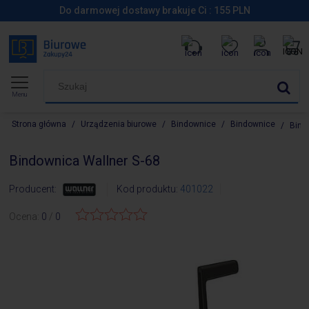
Do darmowej dostawy brakuje Ci :
155
PLN
Menu
Strona główna
/
Urządzenia biurowe
/
Bindownice
/
Bindownice
/
Bind
Bindownica Wallner S-68
Producent:
Kod produktu:
401022
Ocena:
0
/
0