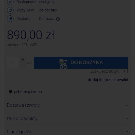
Dostępność:
dostępny
Wysyłka w:
24 godziny
Dostawa:
Darmowa
Cena nie zawiera ewentualnych kosztów płatności
890,00 zł
zawiera 23% VAT
DO KOSZYKA
szt.
Zyskujesz
80
pkt [
?
]
dodaj do przechowalni
poleć znajomemu
Dostawa i zwroty
Zamówione towary wysyłane są w ciągu 24 godzin od chwili
otrzymania zamówienia z wyłączeniem produktów, których
Odbiór osobisty
dostępność jest inna niż 24 godziny i jest określona w karcie
Odbieramy produkty pod adresem:
produktu.
P.H.U.Bawi S.A.
Dlaczego My