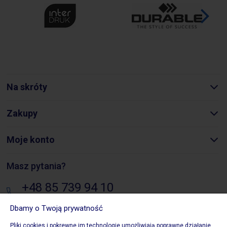
Na skróty
Zakupy
Moje konto
Masz pytania?
+48 85 739 94 10
pon. - pt.: 8:00 - 16:00
Dbamy o Twoją prywatność
sklep@biurowezakupy24.pl
Pliki cookies i pokrewne im technologie umożliwiają poprawne działanie