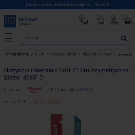
Do darmowej dostawy brakuje Ci :
155
PLN
Menu
Strona główna
/
Biuro
/
Nożyczki i noże
/
Nożyczki biurowe
/
Nożyczki 
Nożyczki Essentials Soft 21 Cm Asymetryczne
Blister 468310
Producent:
Kod produktu:
468310
Ocena:
0
/
0