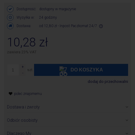
Dostępność:
dostępny w magazynie
Wysyłka w:
24 godziny
Dostawa:
od 12,80 zł
- Inpost Paczkomat 24/7
Cena nie zawiera ewentualnych kosztów płatności
10,28 zł
zawiera 23% VAT
DO KOSZYKA
szt.
dodaj do przechowalni
poleć znajomemu
Dostawa i zwroty
Zamówione towary wysyłane są w ciągu 24 godzin od chwili
otrzymania zamówienia z wyłączeniem produktów, których
Odbiór osobisty
dostępność jest inna niż 24 godziny i jest określona w karcie
Odbieramy produkty pod adresem:
produktu.
P.H.U.Bawi S.A.
Dlaczego My