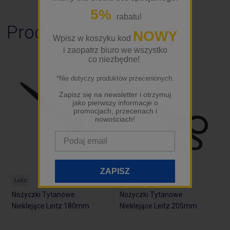
5%
rabatu!
Produkty powiązane
NOWY
Wpisz w koszyku kod
i zaopatrz biuro we wszystko
co niezbędne!
*Nie dotyczy produktów przecenionych.
Zapisz się na newsletter i otrzymuj
jako pierwszy informacje o
promocjach, przecenach i
nowościach!
ZAPISZ
Leitz
Leitz
Nożyczki Tytanowe
Nożyczki Tytanowe
Nieklejące Leitz 180mm
Nieklejące Leitz 205mm