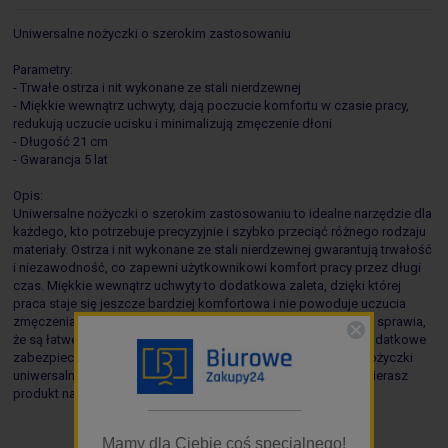
Uniwersalne nożyczki o szerokim zastosowaniu
Parametry:
- Trwałe ostrza i nit wykonane ze stali nierdzewnej
- Miękkie wewnątrz uchwyty, dają poczucie komfortu w czasie pracy,
redukują uczucie ucisku i minimalizują zmęczenie dłoni
- Długość 21 cm
- Gwarancja 5 lat
Opis:
Uniwersalne nożyczki o szerokim zastosowaniu to idealne narzędzie dla
każdego, kto potrzebuje precyzyjnie i szybko przeciąć różnego rodzaju
materiały. Ostrza i nit wykonane ze stali nierdzewnej gwarantują trwałość
i niezawodność, co zapewni użytkownikowi komfort pracy przez długi
czas. Miękkie wewnątrz uchwyty to dodatkowa zaleta, dzięki której
praca staje się jeszcze bardziej komfortowa i nie powoduje uczucia
zmęczenia czy ucisku dłoni. Nożyczki mają długość 21 cm, co sprawia,
że są łatwe w trzymaniu i manewrowaniu. Gwarancja 5 lat to dodatkowe
zabezpieczenie na wypadek ewentualnych usterek. Kupując nożyczki
uniwersalne o szerokim zastosowaniu masz pewność, że wybierasz
produkt najwyższej jakości.
_________________
Mamy dla Ciebie coś specjalnego!