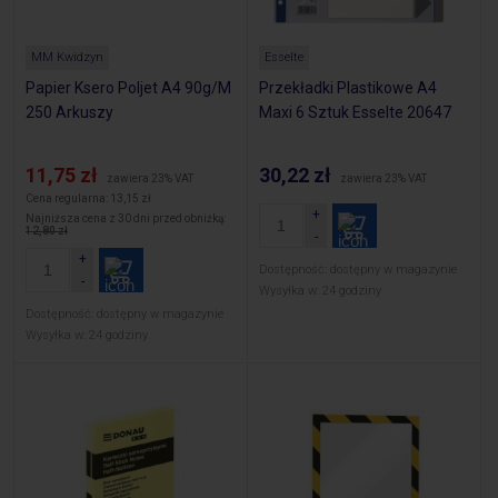
MM Kwidzyn
Esselte
Papier Ksero Poljet A4 90g/M
Przekładki Plastikowe A4
250 Arkuszy
Maxi 6 Sztuk Esselte 20647
11,75 zł
30,22 zł
zawiera 23% VAT
zawiera 23% VAT
Cena regularna:
13,15 zł
Najniższa cena z 30 dni przed obniżką:
12,80 zł
Dostępność:
dostępny w magazynie
Wysyłka w:
24 godziny
Dostępność:
dostępny w magazynie
Wysyłka w:
24 godziny