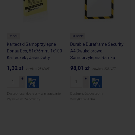
Donau
Durable
Karteczki Samoprzylepne
Durable Duraframe Security
Donau Eco, 51x76mm, 1x100
A4 Dwukolorowa
Karteczek , Jasnożółty
Samoprzylepna Ramka
Magyczna
1,32 zł
98,01 zł
zawiera 23% VAT
zawiera 23% VAT
Dostępność:
dostępny w magazynie
Dostępność:
dostępny
Wysyłka w:
24 godziny
Wysyłka w:
4 dni