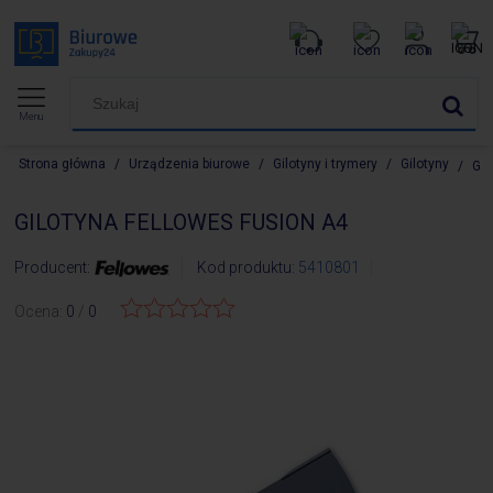
Menu
Strona główna
/
Urządzenia biurowe
/
Gilotyny i trymery
/
Gilotyny
/
GI
GILOTYNA FELLOWES FUSION A4
Producent:
Kod produktu:
5410801
Ocena:
0
/
0