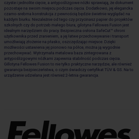
czyste i jednolite cięcie, a antypoślizgowe nóżki sprawiają, że dokument
pozostaje na swoim miejscu podczas cięcia. Dodatkowo, jej elegancka
czarno-srebrna konstrukcja z pewnością będzie świetnie wyglądać na
każdym biurku. Niezależnie od tego czy przycinasz papier do projektów
szkolnych czy do potrzeb małego biura, gilotyna Fellowes Fusion jest
idealnym narzędziem do pracy. Bezpieczna osłona SafeCut™ chroni
użytkownika przed zranieniem, a jej łatwe przechowywanie i transport
umożliwiają złożenie na płasko, oszczędzając miejsce. Dzięki
możliwości ustawienia jej pionowo na półce, można ją wygodnie
przechowywać. Wytrzymała metalowa baza zintegrowana z
antypoślizgowymi nóżkami zapewnia stabilność podczas cięcia.
Gillotyna Fellowes Fusion to nie tylko praktyczne narzędzie, ale również
gwarancja bezpieczeństwa, o czym świadczy certyfikat TÜV & GS. Na to
urządzenie udzielana jest również 2-letnia gwarancja.