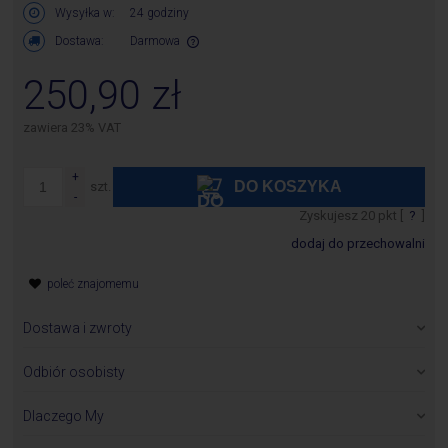
Wysyłka w:
24 godziny
Dostawa:
Darmowa
Cena nie zawiera ewentualnych kosztów płatności
250,90 zł
zawiera 23% VAT
DO KOSZYKA
szt.
Zyskujesz
20
pkt [
?
]
dodaj do przechowalni
poleć znajomemu
Dostawa i zwroty
Zamówione towary wysyłane są w ciągu 24 godzin od chwili
otrzymania zamówienia z wyłączeniem produktów, których
Odbiór osobisty
dostępność jest inna niż 24 godziny i jest określona w karcie
Odbieramy produkty pod adresem:
produktu.
P.H.U.Bawi S.A.
Dlaczego My
ul. Składowa 10
Zwroty