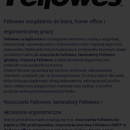
Fellowes urządzenia do biura, home office i
ergonomicznej pracy
Fellowes urządzenia
to rozwiązania tworzone z myślą o wygodnej,
bezpiecznej i sprawnej pracy z dokumentami oraz o lepszej ergonomii
stanowiska. Marka jest dobrze kojarzona w środowisku biurowym dzięki
produktom takim jak
niszczarki Fellowes
,
laminatory Fellowes
,
gilotyny i trymery Fellowes
, a także akcesoria ergonomiczne:
podnóżki oraz podpórki pod plecy.
Oferta Fellowes sprawdza się zarówno w firmach, sekretariatach,
szkołach i urzędach, jak i w domowym biurze. To dobry wybór dla osób,
które chcą uporządkować obieg dokumentów, zabezpieczyć poufne
dane, estetycznie przygotować materiały oraz zadbać o komfort
podczas wielogodzinnej pracy przy biurku.
Niszczarki Fellowes, laminatory Fellowes i
akcesoria ergonomiczne
Wśród produktów marki znajdują się m.in.
niszczarka Fellowes do
papieru 225i profesjonalna
,
niszczarka biurowa Fellowes LX45 P-4