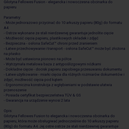
Gilotyna Fellowes Fusion - elegancka i nowoczesna obcinarka do
papieru
Parametry:
- Może jednorazowo przycinać do 10 arkuszy papieru (80g) do formatu
A4
- Ostrze wykonane ze stali nierdzewnej gwarantuje jednolite cięcie
- Możliwość cięcia papieru, plastikowych okładek i zdjęć
- Bezpieczna - osłona SafeCut™ chroni przed zranieniem
- Łatwe przechowywanie i transport - osłona SafeCut™ może być złożona
na płasko
- Może być ustawiona pionowo na półce
- Wytrzymała metalowa baza z antypoślizgowymi nóżkami
- Dokładne cięcie - docisk papieru zapobiega przesuwaniu dokumentu
- Łatwe użytkowanie - miarki cięcia dla różnych rozmiarów dokumentów i
zdjęć, możliwość cięcia pod kątem
- Ergonomiczna konstrukcja z wgłębieniami w podstawie ułatwia
przenoszenie
- Posiada certyfikat bezpieczeństwa TÜV & GS
- Gwarancja na urządzenie wynosi 2 lata
Opis:
Gilotyna Fellowes Fusion to elegancka i nowoczesna obcinarka do
papieru, która może obsługiwać jednocześnie do 10 arkuszy papieru
(80g) do formatu A4. Jej ostre ostrze ze stali nierdzewnej gwarantuje